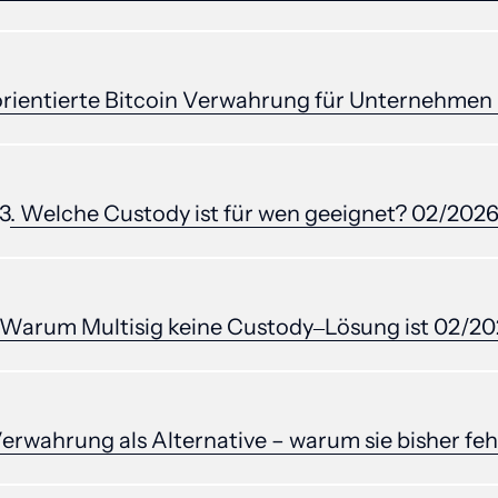
orientierte 
Bitcoin 
Verwahrung 
für 
Unternehmen 
3
. 
Welche 
Custody 
ist 
für 
wen 
geeignet? 
02/202
Warum 
Multisig 
keine 
Custody‒
Lösung 
ist 
02/20
erwahrung 
als 
Alternative 
– 
warum 
sie 
bisher 
feh