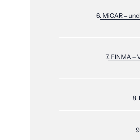
6
. 
MiCAR 
‒
und
7
. 
FINMA 
‒
8
. 
9