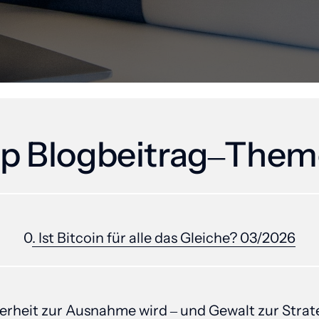
p 
Blogbeitrag‒
Them
0
. 
Ist 
Bitcoin 
für 
alle 
das 
Gleiche? 
03/2026
erheit 
zur 
Ausnahme 
wird 
‒
und 
Gewalt 
zur 
Strat