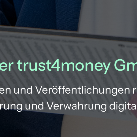
er 
trust4money 
Gm
ten und Veröffentlichungen r
ung und Verwahrung digital