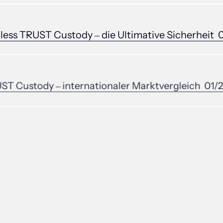
less 
TRUST 
Custody 
‒
die 
Ultimative 
Sicherheit 
ST 
Custody 
‒
internationaler 
Marktvergleich 
01/
ale 
Assets 
selbst 
verwahren 
für 
FamilyOffices 
01
Bitcoin 
Whitepaper 
für 
Einsteiger 
01/2026