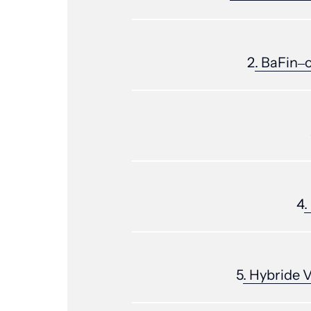
2
. 
BaFin‒
4
. 
5
. 
Hybride 
V