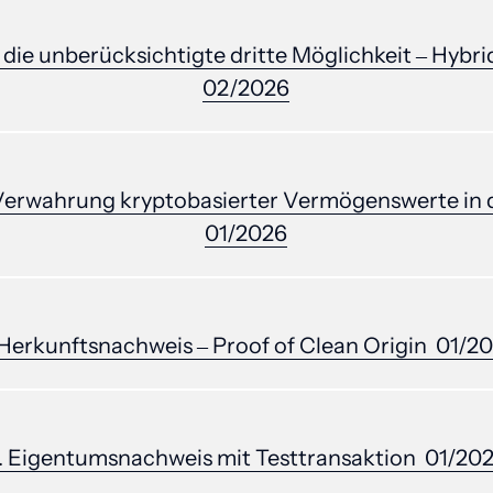
 
die 
unberücksichtigte 
dritte 
Möglichkeit 
‒
Hybri
02/2026
Verwahrung 
kryptobasierter 
Vermögenswerte 
in 
01/2026
Herkunftsnachweis 
‒
Proof 
of 
Clean 
Origin 
01/2
. 
Eigentumsnachweis 
mit 
Testtransaktion 
01/20