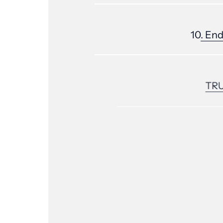
10
. 
End
TRU
digit