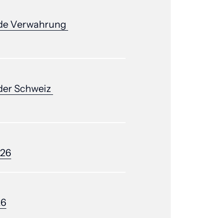
de 
Verwahrung 
der 
Schweiz 
026
26