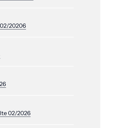
02/20206
6
26
lte 
02/2026