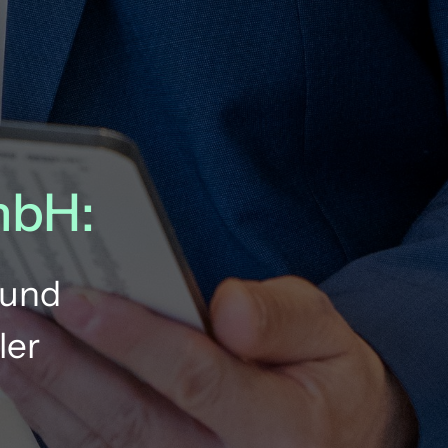
bH:
und 
er 