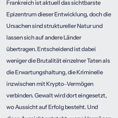
Frankreich 
ist 
aktuell 
das 
sichtbarste 
Epizentrum 
dieser 
Entwicklung, 
doch 
die 
Ursachen 
sind 
struktureller 
Natur 
und 
lassen 
sich 
auf 
andere 
Länder 
übertragen. 
Entscheidend 
ist 
dabei 
weniger 
die 
Brutalität 
einzelner 
Taten 
als 
die 
Erwartungshaltung, 
die 
Kriminelle 
inzwischen 
mit 
Krypto‒
Vermögen 
verbinden. 
Gewalt 
wird 
dort 
eingesetzt, 
wo 
Aussicht 
auf 
Erfolg 
besteht. 
Und 