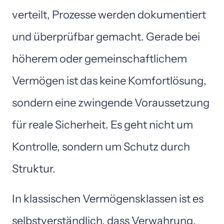
verteilt, 
Prozesse 
werden 
dokumentiert 
und 
überprüfbar 
gemacht. 
Gerade 
bei 
höherem 
oder 
gemeinschaftlichem 
Vermögen 
ist 
das 
keine 
Komfortlösung, 
sondern 
eine 
zwingende 
Voraussetzung 
für 
reale 
Sicherheit. 
Es 
geht 
nicht 
um 
Kontrolle, 
sondern 
um 
Schutz 
durch 
Struktur. 
In 
klassischen 
Vermögensklassen 
ist 
es 
selbstverständlich, 
dass 
Verwahrung, 