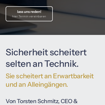
lass uns reden!
hier Termin vereinbaren
Sicherheit 
scheitert 
selten 
an 
Technik. 
Sie 
scheitert 
an 
Erwartbarkeit 
und 
an 
Alleingängen.
Von 
Torsten 
Schmitz, 
CEO 
& 