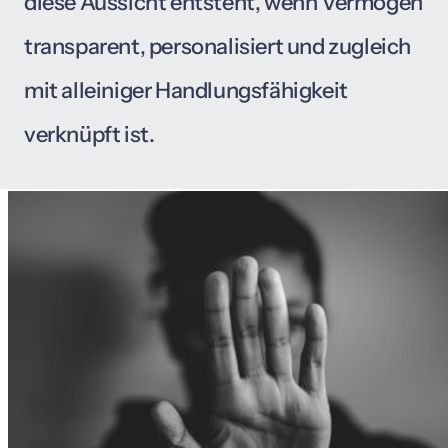
diese 
Aussicht 
entsteht, 
wenn 
Vermögen 
transparent, 
personalisiert 
und 
zugleich 
mit 
alleiniger 
Handlungsfähigkeit 
verknüpft 
ist.