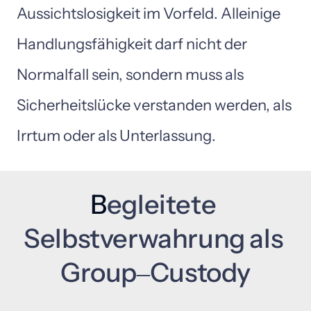
Aussichtslosigkeit 
im 
Vorfeld. 
Alleinige 
Handlungsfähigkeit 
darf 
nicht 
der 
Normalfall 
sein, 
sondern 
muss 
als 
Sicherheitslücke 
verstanden 
werden, 
als 
Irrtum 
oder 
als 
Unterlassung.
B
egleitete 
Selbstverwahrung 
als 
Group‒
Custody