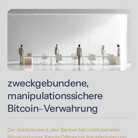
zweckgebundene, 
manipulationssichere 
Bitcoin‒
Verwahrung
Der 
Goldstandard, 
den 
Banken 
bei 
institutioneller 
Mitverwahrung, 
Family 
Offices 
bei 
Nachlassplanung 