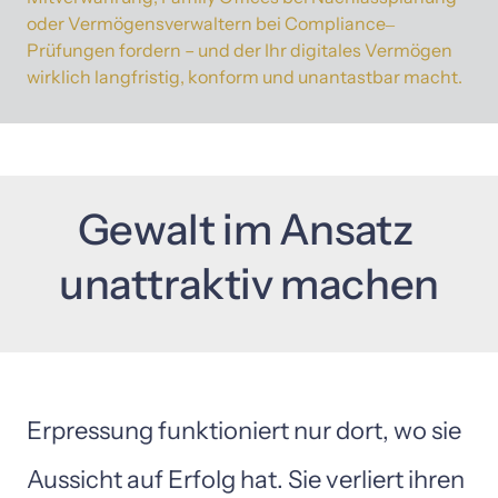
oder 
Vermögensverwaltern 
bei 
Compliance‒
Prüfungen 
fordern 
– 
und 
der 
Ihr 
digitales 
Vermögen 
wirklich 
langfristig, 
konform 
und 
unantastbar 
macht.
Gewalt 
im 
Ansatz 
unattraktiv 
machen
Erpressung 
funktioniert 
nur 
dort, 
wo 
sie 
Aussicht 
auf 
Erfolg 
hat. 
Sie 
verliert 
ihren 