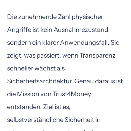
Die 
zunehmende 
Zahl 
physischer 
Angriffe 
ist 
kein 
Ausnahmezustand, 
sondern 
ein 
klarer 
Anwendungsfall. 
Sie 
zeigt, 
was 
passiert, 
wenn 
Transparenz 
schneller 
wächst 
als 
Sicherheitsarchitektur. 
Genau 
daraus 
ist 
die 
Mission 
von 
Trust4Money 
entstanden. 
Ziel 
ist 
es, 
selbstverständliche 
Sicherheit 
in 