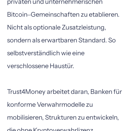
privaten 
und 
unternehmerischen 
Bitcoin‒
Gemeinschaften 
zu 
etablieren. 
Nicht 
als 
optionale 
Zusatzleistung, 
sondern 
als 
erwartbaren 
Standard. 
So 
selbstverständlich 
wie 
eine 
verschlossene 
Haustür.

Trust4Money 
arbeitet 
daran, 
Banken 
für 
konforme 
Verwahrmodelle 
zu 
mobilisieren, 
Strukturen 
zu 
entwickeln, 
die 
ohne 
Kryptoverwahrlizenz 