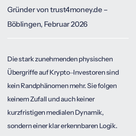
Gründer 
von 
trust4money.de 
– 
Böblingen, 
Februar 
2026
Die 
stark 
zunehmenden 
physischen 
Übergriffe 
auf 
Krypto‒
Investoren 
sind 
kein 
Randphänomen 
mehr. 
Sie 
folgen 
keinem 
Zufall 
und 
auch 
keiner 
kurzfristigen 
medialen 
Dynamik, 
sondern 
einer 
klar 
erkennbaren 
Logik. 