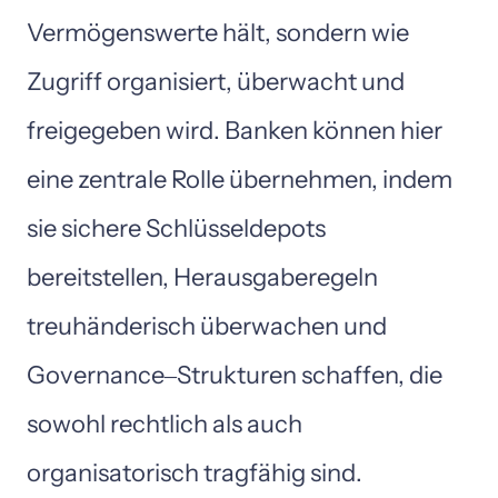
Vermögenswerte 
hält, 
sondern 
wie 
Zugriff 
organisiert, 
überwacht 
und 
freigegeben 
wird. 
Banken 
können 
hier 
eine 
zentrale 
Rolle 
übernehmen, 
indem 
sie 
sichere 
Schlüsseldepots 
bereitstellen, 
Herausgaberegeln 
treuhänderisch 
überwachen 
und 
Governance‒
Strukturen 
schaffen, 
die 
sowohl 
rechtlich 
als 
auch 
organisatorisch 
tragfähig 
sind.