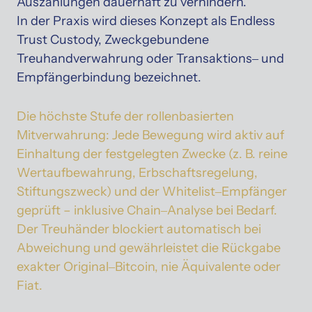
Auszahlungen 
dauerhaft 
zu 
verhindern.

In 
der 
Praxis 
wird 
dieses 
Konzept 
als 
Endless 
Trust 
Custody, 
Zweckgebundene 
Treuhandverwahrung 
oder 
Transaktions‒
und 
Empfängerbindung 
bezeichnet.
Die 
höchste 
Stufe 
der 
rollenbasierten 
Mitverwahrung: 
Jede 
Bewegung 
wird 
aktiv 
auf 
Einhaltung 
der 
festgelegten 
Zwecke 
(z. 
B. 
reine 
Wertaufbewahrung, 
Erbschaftsregelung, 
Stiftungszweck) 
und 
der 
Whitelist‒
Empfänger 
geprüft 
– 
inklusive 
Chain‒
Analyse 
bei 
Bedarf. 
Der 
Treuhänder 
blockiert 
automatisch 
bei 
Abweichung 
und 
gewährleistet 
die 
Rückgabe 
exakter 
Original‒
Bitcoin, 
nie 
Äquivalente 
oder 
Fiat.