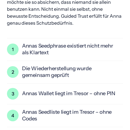
möchte sie so absichern, dass niemand sie allein 
benutzen kann. Nicht einmal sie selbst, ohne 
bewusste Entscheidung. Guided Trust erfüllt für Anna 
genau dieses Schutzbedürfnis.
Annas Seedphrase existiert nicht mehr 
1
als Klartext
Nach der geführten Umwandlung wird die 
handschriftliche Seedphrase dokumentiert vernichtet. 
Die Wiederherstellung wurde 
2
Es existiert kein Papier, kein Foto, keine digitale Kopie 
gemeinsam geprüft
mehr. Die Wiederherstellung ist nur noch über die 
Im Rahmen des begleiteten Onboardings wird die 
strukturierte Kombination aus Seedliste und Codes 
Rückbildung der Seedphrase testweise durchgeführt. 
möglich.
Annas Wallet liegt im Tresor – ohne PIN
3
So wird sichergestellt, dass alle Schritte korrekt 
umgesetzt wurden – bevor die Klartext-Version 
Das Wallet selbst wird separat verwahrt. 
endgültig vernichtet wird.
Aktivierungsmerkmale wie PIN oder Passphrase 
Annas Seedliste liegt im Tresor – ohne 
4
verbleiben bei Anna. Eine eigenständige Nutzung durch 
Codes
Dritte ist technisch ausgeschlossen.
Die Seedliste enthält alle 2048 Wörter in individueller 