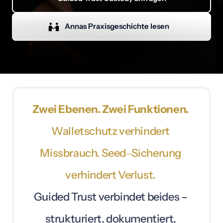
Annas Praxisgeschichte lesen
Zwei 
Ebenen. 
Zwei 
Funktionen.
Walletschutz 
verhindert 
Missbrauch. 
Seed‒
Sicherung 
verhindert 
Verlust. 
Guided 
Trust 
verbindet 
beides 
– 
strukturiert, 
dokumentiert, 