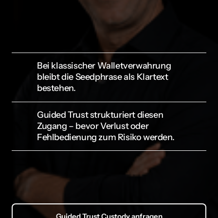
Bei klassischer Walletverwahrung 
bleibt die Seedphrase als Klartext 
bestehen.
Guided Trust ist ein online begleiteter 
Überführungsprozess der Seedphrase in eine codierte 
Guided Trust strukturiert diesen 
Sicherung. Es ist eine online Anleitung ohne Preisgabe 
Zugang – bevor Verlust oder 
relevanter Daten.
Fehlbedienung zum Risiko werden.
Statt Selbstdisziplin setzen wir auf einen geführten 
Sicherheitsprozess – ohne Präsenztermine, ohne 
notarielle Verträge.
Guided Trust Custody anfragen