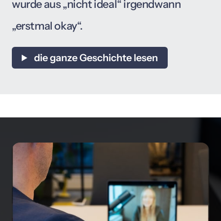
wurde 
aus 
„nicht 
ideal“ 
irgendwann 
„erstmal 
okay“.
die ganze Geschichte lesen