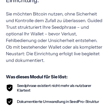
Einrichtung.
Sie 
möchten 
Bitcoin 
nutzen, 
ohne 
Sicherheit 
und 
Kontrolle 
dem 
Zufall 
zu 
überlassen. 
Guided 
Trust 
strukturiert 
Ihre 
Seedphrase 
– 
und 
optional 
Ihr 
Wallet 
– 
bevor 
Verlust, 
Fehlbedienung 
oder 
Unsicherheit 
entstehen. 
Ob 
mit 
bestehender 
Wallet 
oder 
als 
kompletter 
Neustart: 
Die 
Einrichtung 
erfolgt 
live 
begleitet 
und 
dokumentiert.
Was dieses Modul für Sie löst:
Seedphrase existiert nicht mehr als nutzbarer
Klartext
Dokumentierte Umwandlung in SeedPro-Struktur