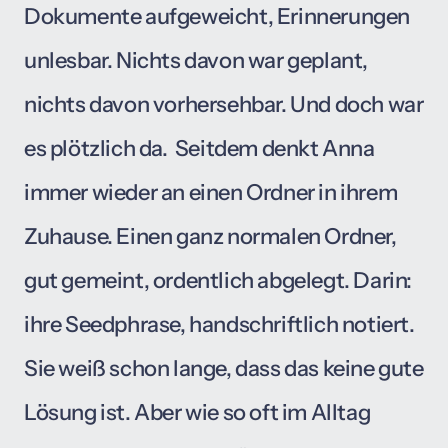
Dokumente 
aufgeweicht, 
Erinnerungen 
unlesbar. 
Nichts 
davon 
war 
geplant, 
nichts 
davon 
vorhersehbar. 
Und 
doch 
war 
es 
plötzlich 
da. 
Seitdem 
denkt 
Anna 
immer 
wieder 
an 
einen 
Ordner 
in 
ihrem 
Zuhause. 
Einen 
ganz 
normalen 
Ordner, 
gut 
gemeint, 
ordentlich 
abgelegt. 
Darin: 
ihre 
Seedphrase, 
handschriftlich 
notiert. 
Sie 
weiß 
schon 
lange, 
dass 
das 
keine 
gute 
Lösung 
ist. 
Aber 
wie 
so 
oft 
im 
Alltag 