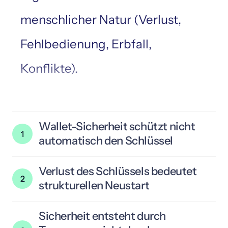
menschlicher Natur (Verlust,
Fehlbedienung, Erbfall,
Konflikte).
Wallet-Sicherheit schützt nicht 
1
automatisch den Schlüssel
Eine verwahrte Hardware-Wallet 
Verlust des Schlüssels bedeutet 
verhindert ungewollte Nutzung. Der 
2
strukturellen Neustart
eigentliche Zugang zu Bitcoin liegt jedoch 
in der Seedphrase. Solange diese als 
Geht eine Seedphrase verloren oder wird 
Klartext existiert oder unstrukturiert 
Sicherheit entsteht durch 
sie unbrauchbar, kann eine verlorene, 
aufbewahrt wird, bleibt ein Risiko 