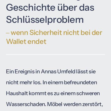
Geschichte über das 
Schlüsselproblem 
‒
wenn 
Sicherheit 
nicht 
bei 
der 
Wallet 
endet
Ein 
Ereignis 
in 
Annas 
Umfeld 
lässt 
sie 
nicht 
mehr 
los. 
In 
einem 
befreundeten 
Haushalt 
kommt 
es 
zu 
einem 
schweren 
Wasserschaden. 
Möbel 
werden 
zerstört, 