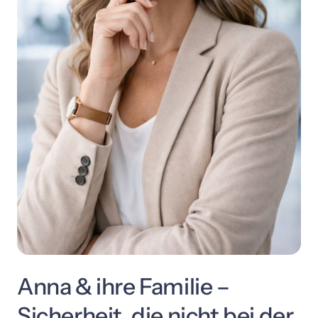
Anna 
& 
ihre 
Familie 
– 
Sicherheit, 
die 
nicht 
bei 
der 