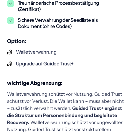
Treuhänderische Prozessbestätigung
(Zertifikat)
Sichere Verwahrung der Seedliste als
Dokument (ohne Codes)
Option:
Walletverwahrung
Upgrade auf Guided Trust+
wichtige Abgrenzung:
Walletverwahrung 
schützt 
vor 
Nutzung. 
Guided 
Trust 
schützt 
vor 
Verlust. 
Die 
Wallet 
kann 
– 
muss 
aber 
nicht 
– 
zusätzlich 
verwahrt 
werden. 
Guided 
Trust+ 
ergänzt 
die 
Struktur 
um 
Personenbindung 
und 
begleitete 
Recovery. 
Walletverwahrung 
schützt 
vor 
ungewollter 
Nutzung. 
Guided 
Trust 
schützt 
vor 
strukturellem 