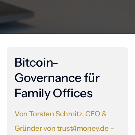
Bitcoin-
Governance für 
Family Offices
Von 
Torsten 
Schmitz, 
CEO 
& 
Gründer 
von 
trust4money.de 
– 