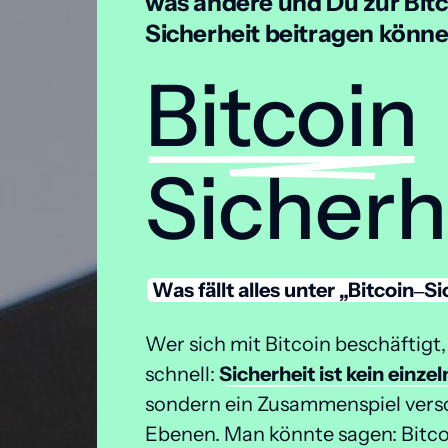
was andere und Du zur Bitc
Sicherheit beitragen könne
Bitcoin
Sicherh
Was 
fällt 
alles 
unter 
„Bitcoin‒
Si
Wer sich mit Bitcoin beschäftigt,
schnell: 
Sicherheit 
ist 
kein 
einzel
sondern ein Zusammenspiel vers
Ebenen. Man könnte sagen: Bitcoin