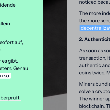
noticed becau
idende 
The more inde
lein 
decentralizat
2. 
Authentici
ofort auf, 
.
As soon as so
transaction, i
s gibt, 
authentic and
ystem. Genau 
coins twice. M
n 
so 
Miners bundle
solve a crypt
überprüft 
The winner ap
blockchain. T