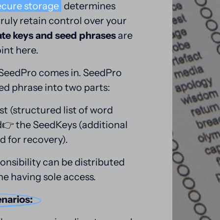
ecure 
storage
 determines 
uly retain control over your 
ate keys and seed phrases
 are 
int here.
 SeedPro comes in. SeedPro 
ed phrase into two parts:
t (structured list of word 
d👉 the SeedKeys (additional 
d for recovery).
onsibility can be distributed 
e having sole access.
narios: