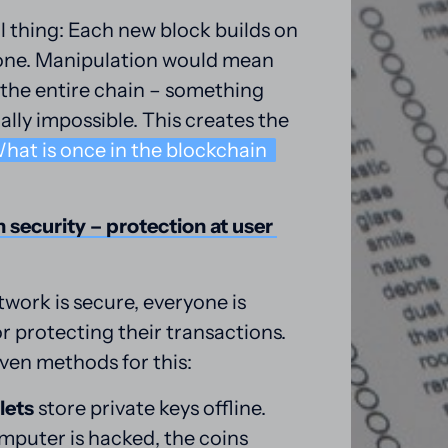
l thing: Each new block builds on 
one. Manipulation would mean 
 the entire chain – something 
cally impossible. This creates the 
hat 
is 
once 
in 
the 
blockchain 
n 
security 
– 
protection 
at 
user 
twork is secure, everyone is 
r protecting their transactions. 
ven methods for this:
lets
 store private keys offline. 
mputer is hacked, the coins 