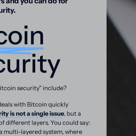
 and you can do for 
rity.
coin
urity
tcoin security" include?
als with Bitcoin quickly 
ity 
is 
not 
a 
single 
issue
, but a 
 different layers. You could say: 
e a multi-layered system, where 