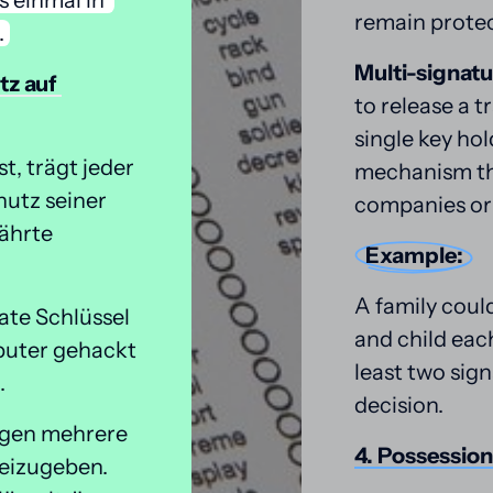
s 
einmal 
in 
remain prote
.
Multi-signat
tz 
auf 
to release a t
single key hol
, trägt jeder 
mechanism tha
utz seiner 
companies or 
ährte 
Example:
A family could
te Schlüssel 
and child each
puter gehackt 
least two sign
.
decision.
gen mehrere 
4. 
Possession
eizugeben. 