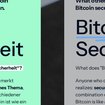
oin 
What others
n.
Bitcoin secu
Bit
eit
Sec
cherheit“?
What does "Bi
 merkt 
Anyone who de
nes 
Thema
, 
realizes: 
secur
chiedener 
combination of
 ist wie ein 
Bitcoin is lik