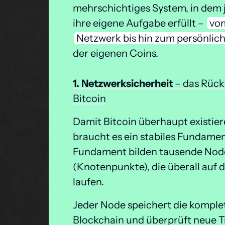
mehrschichtiges System, in dem j
ihre eigene Aufgabe erfüllt – 
vo
Netzwerk 
bis 
hin 
zum 
persönlich
der eigenen Coins.

1. 
Netzwerksicherheit 
– 
das 
Rück
Bitcoin
Damit Bitcoin überhaupt existier
braucht es ein stabiles Fundament
Fundament bilden tausende Node
(Knotenpunkte), die überall auf d
laufen. 
Jeder Node speichert die komplet
Blockchain und überprüft neue T