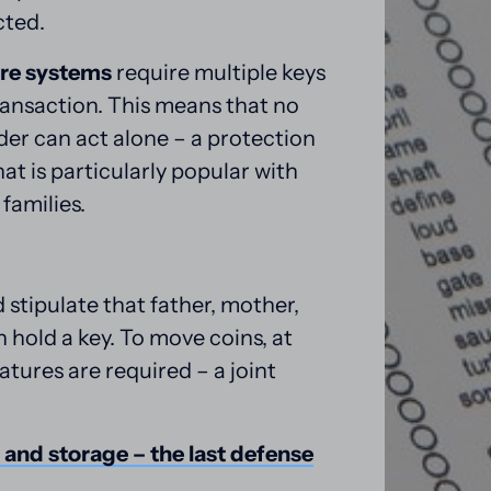
cted.
ure systems
 require multiple keys 
ransaction. This means that no 
der can act alone – a protection 
t is particularly popular with 
families.
 stipulate that father, mother, 
 hold a key. To move coins, at 
atures are required – a joint 
 
and 
storage 
– 
the 
last 
defense