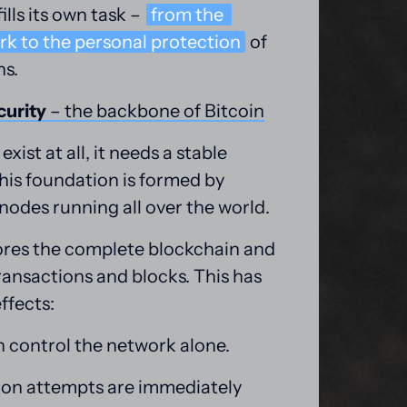
ills its own task – 
from 
the 
rk 
to 
the 
personal 
protection
 of 
ns.
curity 
– 
the 
backbone 
of 
Bitcoin
exist at all, it needs a stable 
his foundation is formed by 
nodes running all over the world.
res the complete blockchain and 
ransactions and blocks. This has 
ffects:
 control the network alone.
on attempts are immediately 