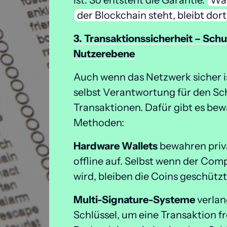
ist. So entsteht die Garantie: 
Wa
der 
Blockchain 
steht, 
bleibt 
dort
3. 
Transaktionssicherheit 
– 
Schu
Nutzerebene
Auch wenn das Netzwerk sicher ist
selbst Verantwortung für den Sch
Transaktionen. Dafür gibt es bew
Methoden:
Hardware Wallets
 bewahren priva
offline auf. Selbst wenn der Com
wird, bleiben die Coins geschützt
Multi-Signature-Systeme 
verlan
Schlüssel, um eine Transaktion fr