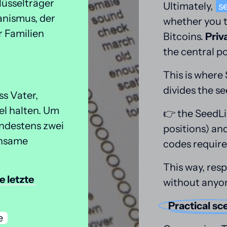
üsselträger 
Ultimately, 
s
nismus, der 
whether you tr
Familien 
Bitcoins. 
Priv
the central po
This is where
divides the se
s Vater, 
l halten. Um 
👉 the SeedLis
ndestens zwei 
positions) an
nsame 
codes require
This way, resp
e 
letzte 
without anyon
Practical 
sce
sichere 