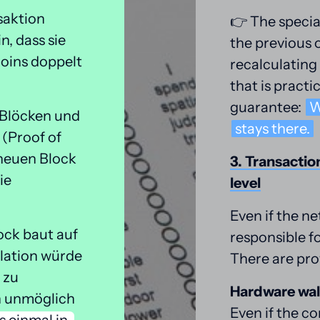
aktion 
👉 The specia
, dass sie 
the previous 
oins doppelt 
recalculating
that is practi
guarantee: 
W
Blöcken und 
stays 
there.
(Proof of 
euen Block 
3. 
Transactio
e 
level
Even if the ne
ck baut auf 
responsible fo
lation würde 
There are pro
zu 
Hardware wal
h unmöglich 
Even if the co