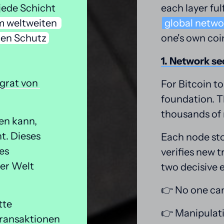
ede Schicht 
each layer fulf
m 
weltweiten 
global 
netwo
en 
Schutz
one's own coi
1. 
Network 
se
grat 
von 
For Bitcoin to 
foundation. T
thousands of 
en kann, 
. Dieses 
Each node sto
s 
verifies new t
er Welt 
two decisive e
👉 No one can
te 
👉 Manipulati
ransaktionen 