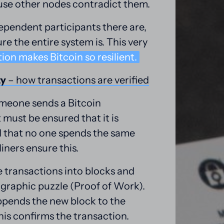
se other nodes contradict them.
pendent participants there are, 
the more secure the entire system is. This very 
ion 
makes 
Bitcoin 
so 
resilient.
ty
– 
how 
transactions 
are 
verified
meone sends a Bitcoin 
t must be ensured that it is 
 that no one spends the same 
iners ensure this.
 transactions into blocks and 
ographic puzzle (Proof of Work). 
pends the new block to the 
his confirms the transaction.